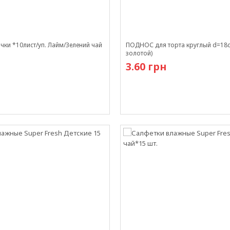
чки *10лист/уп. Лайм/Зелений чай
ПОДНОС для торта круглый d=18с
золотой)
3.60 грн
в наличии