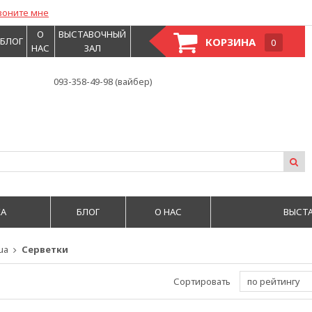
воните мне
О
ВЫСТАВОЧНЫЙ
БЛОГ
КОРЗИНА
0
НАС
ЗАЛ
093-358-49-98 (вайбер)
А
БЛОГ
О НАС
ВЫСТ
ua
Серветки
Сортировать
по рейтингу