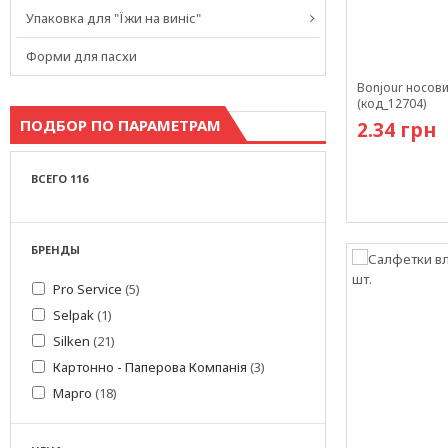
Упаковка для "Їжи на виніс"
Форми для пасхи
Bonjour носови
(код_12704)
ПОДБОР ПО ПАРАМЕТРАМ
2.34 грн
ВСЕГО 116
В наличии
БРЕНДЫ
Pro Service
(5)
Selpak
(1)
Silken
(21)
Картонно - Паперова Компанія
(3)
Марго
(18)