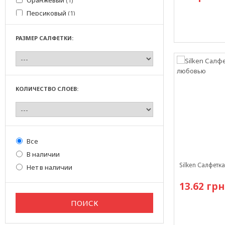
Оранжевый
(1)
Персиковый
(1)
Розовый
(1)
РАЗМЕР САЛФЕТКИ:
С рисунком
(16)
Есть в наличи
Салатовый
(2)
Синий
(1)
Шампань
(1)
КОЛИЧЕСТВО СЛОЕВ:
Шоколадный
(1)
Все
В наличии
Silken Салфетк
Нет в наличии
13.62 грн