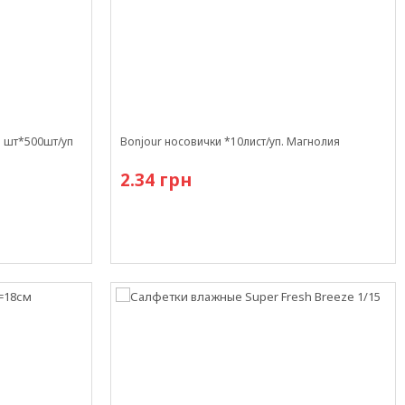
1 шт*500шт/уп
Bonjour носовички *10лист/уп. Магнолия
2.34 грн
В наличии