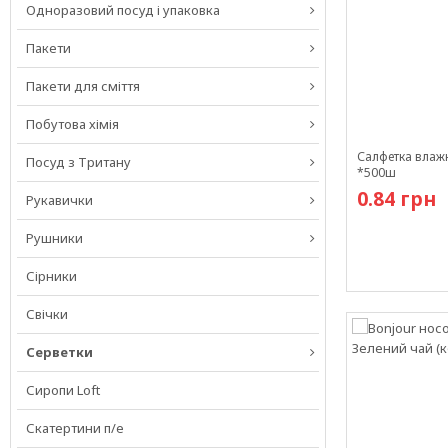
Одноразовий посуд і упаковка
Пакети
Пакети для сміття
Побутова хімія
Салфетка влаж
Посуд з Тритану
*500ш
0.84 грн
Рукавички
Рушники
Сірники
В наличии
Свічки
Серветки
Сиропи Loft
Скатертини п/е