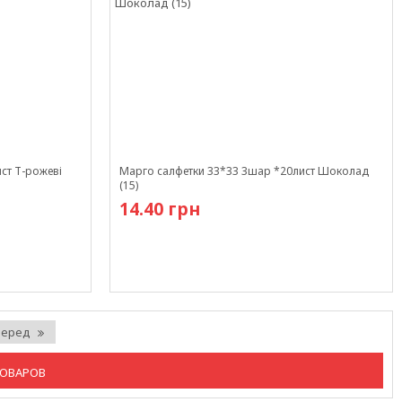
ст Т-рожеві
Марго салфетки 33*33 3шар *20лист Шоколад
(15)
14.40 грн
В наличии
перед
ТОВАРОВ