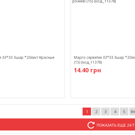
и 33*33 3шар *20лист Красные
Марго серветки 33*33 3шар *20ли
(15) (код_11378)
14.40 грн
и
в наличии
1
2
3
4
5
В
ПОКАЗАТЬ ЕЩЕ 24 