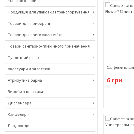
Електротовари
Продукція для упаковки і транспортування
Товари для прибирання
Товари для приготування їжі
Товари санітарно-гігієнічного призначення
Туалетний папір
Салфетки влажн
Аксесуари для готелів
6 грн
Атрибутика барна
Вироби з пластика
Диспенсера
Есть в наличи
Канцелярія
Льодоходи