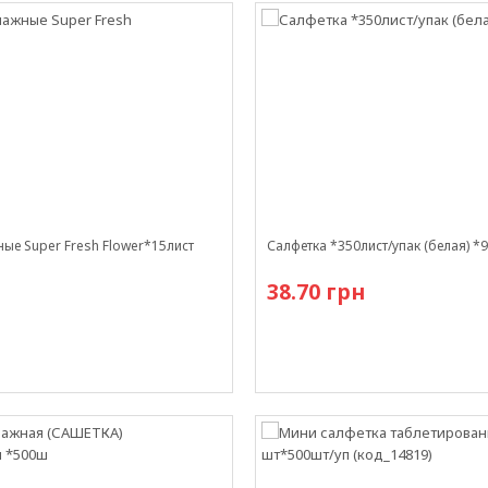
ые Super Fresh Flower*15лист
Салфетка *350лист/упак (белая) *
38.70 грн
и
Есть в наличии