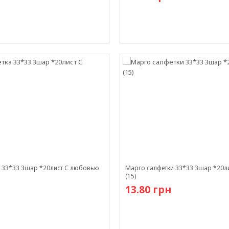
и
В наличии
а 33*33 3шар *20лист С любовью
Марго салфетки 33*33 3шар *20л
(15)
13.80 грн