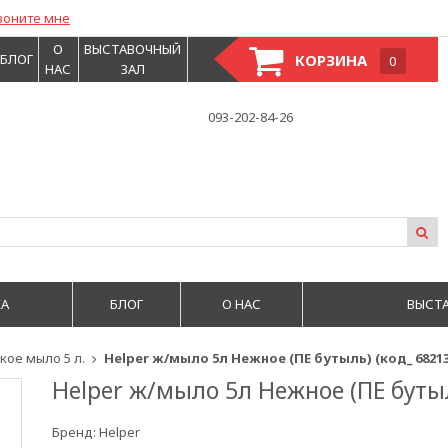
воните мне
О
ВЫСТАВОЧНЫЙ
БЛОГ
КОРЗИНА
0
НАС
ЗАЛ
093-202-84-26
А
БЛОГ
О НАС
ВЫСТ
ое мыло 5 л.
Helper ж/мыло 5л Нежное (ПЕ бутыль) (код_ 68213
Helper ж/мыло 5л Нежное (ПЕ бутыл
Бренд:
Helper