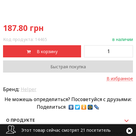
187.80
грн
Код продукта:
14465
в наличии
В корзину
Быстрая покупка
В избранное
Бренд:
Helper
Не можешь определиться? Посоветуйся с друзьями:
Поделиться
О ПРОДУКТЕ
Этот товар сейчас смотрят 21 посетитель
О продукте Helper жидкое мыло Яблоко