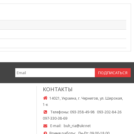
КОНТАКТЫ
14021, Украина, г. Чернигов, ул. Широкая,
1-к
Телефоны:
093-358-49-98
093-202-84-26
097-330-38-69
E-mail:
buh_ria@ukr.net
Время работы:
Пн-Пт: 09.00-18.00