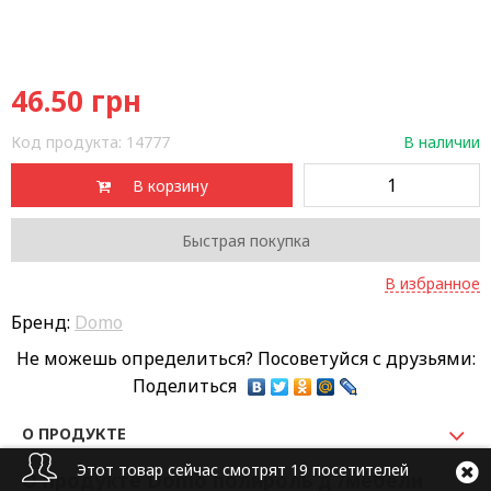
46.50
грн
Код продукта:
14777
В наличии
В корзину
Быстрая покупка
В избранное
Бренд:
Domo
Не можешь определиться? Посоветуйся с друзьями:
Поделиться
О ПРОДУКТЕ
Этот товар сейчас смотрят 19 посетителей
О продукте Domo полироль д /мебели