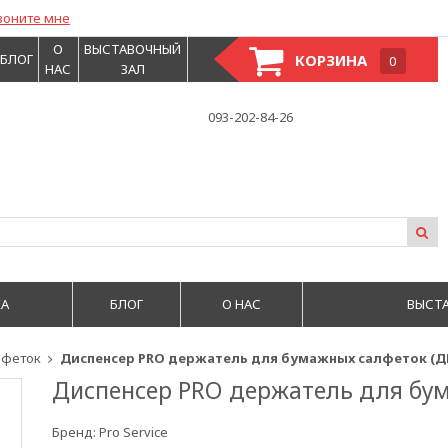
воните мне
О
ВЫСТАВОЧНЫЙ
БЛОГ
КОРЗИНА
0
НАС
ЗАЛ
093-202-84-26
А
БЛОГ
О НАС
ВЫСТ
лфеток
Диспенсер PRO держатель для бумажных салфеток (ДЕ
Диспенсер PRO держатель для бум
Бренд:
Pro Service